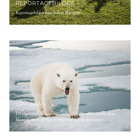
REPORTAGEBILDER
Reportagebilder från boken Härifrån
UPPDRAG
Ett reportage är inte det andra likt. Här finns bilder från
klassiska porträtt till äventyr vid Nordostpassagen